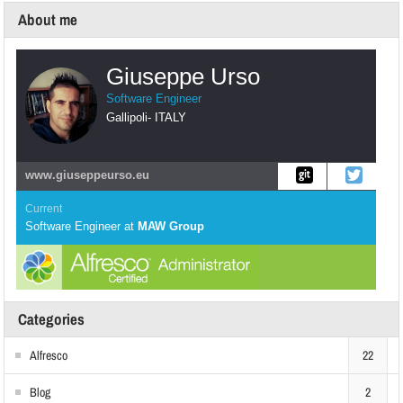
About me
Giuseppe Urso
Software Engineer
Gallipoli
-
ITALY
www.giuseppeurso.eu
Current
Software Engineer
at
MAW Group
Categories
Alfresco
22
Blog
2