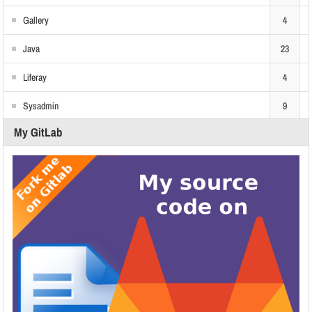
Gallery
4
Java
23
Liferay
4
Sysadmin
9
My GitLab