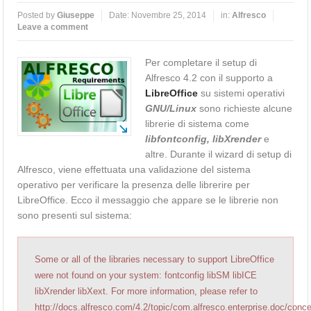
Posted by
Giuseppe
Date:
Novembre 25, 2014
in:
Alfresco
Leave a comment
Per completare il setup di
Alfresco 4.2 con il supporto a
LibreOffice
su sistemi operativi
GNU/Linux
sono richieste alcune
librerie di sistema come
libfontconfig, libXrender
e
altre. Durante il wizard di setup di
Alfresco, viene effettuata una validazione del sistema
operativo per verificare la presenza delle librerire per
LibreOffice. Ecco il messaggio che appare se le librerie non
sono presenti sul sistema:
Some
or
all
of
the
libraries
necessary
to
support
LibreOffice
were
not
found
on
your
system
:
fontconfig
libSM
libICE
libXrender
libXext
.
For
more
information
,
please
refer
to
http
:
//docs.alfresco.com/4.2/topic/com.alfresco.enterprise.doc/concep