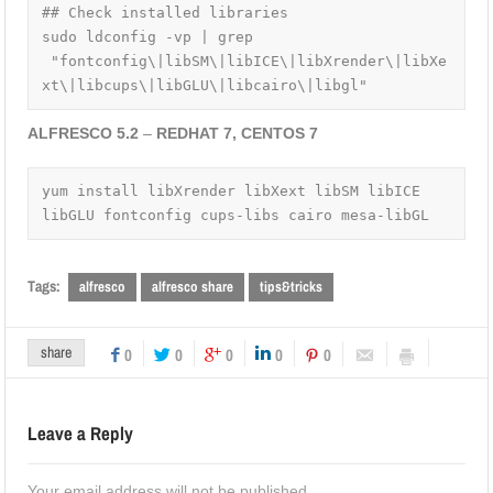
## Check installed libraries

sudo ldconfig -vp | grep 
 "fontconfig\|libSM\|libICE\|libXrender\|libXe
xt\|libcups\|libGLU\|libcairo\|libgl"
ALFRESCO 5.2
–
REDHAT 7, CENTOS 7
yum install libXrender libXext libSM libICE 
libGLU fontconfig cups-libs cairo mesa-libGL
Tags:
alfresco
alfresco share
tips&tricks
share
0
0
0
0
0
Leave a Reply
Your email address will not be published.