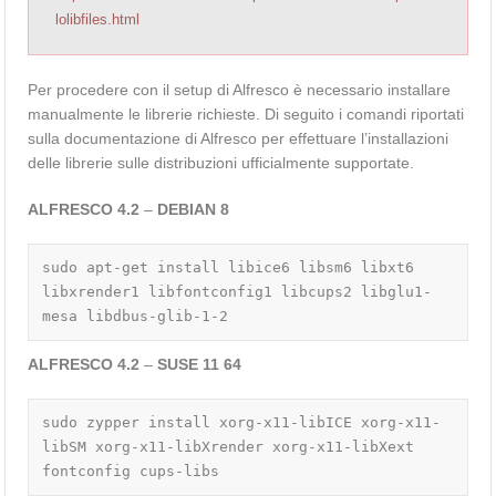
lolibfiles.html
Per procedere con il setup di Alfresco è necessario installare
manualmente le librerie richieste. Di seguito i comandi riportati
sulla documentazione di Alfresco per effettuare l’installazioni
delle librerie sulle distribuzioni ufficialmente supportate.
ALFRESCO 4.2
–
DEBIAN 8
sudo apt-get install libice6 libsm6 libxt6 
libxrender1 libfontconfig1 libcups2 libglu1-
mesa libdbus-glib-1-2
ALFRESCO 4.2
–
SUSE 11 64
sudo zypper install xorg-x11-libICE xorg-x11-
libSM xorg-x11-libXrender xorg-x11-libXext 
fontconfig cups-libs