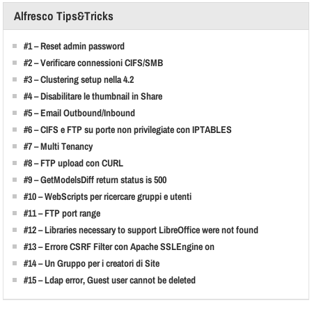
Alfresco Tips&Tricks
#1 – Reset admin password
#2 – Verificare connessioni CIFS/SMB
#3 – Clustering setup nella 4.2
#4 – Disabilitare le thumbnail in Share
#5 – Email Outbound/Inbound
#6 – CIFS e FTP su porte non privilegiate con IPTABLES
#7 – Multi Tenancy
#8 – FTP upload con CURL
#9 – GetModelsDiff return status is 500
#10 – WebScripts per ricercare gruppi e utenti
#11 – FTP port range
#12 – Libraries necessary to support LibreOffice were not found
#13 – Errore CSRF Filter con Apache SSLEngine on
#14 – Un Gruppo per i creatori di Site
#15 – Ldap error, Guest user cannot be deleted