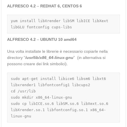
ALFRESCO 4.2
–
REDHAT 6, CENTOS 6
yum install libXrender libSM libICE libXext 
libGLU fontconfig cups-libs
ALFRESCO 4.2
–
UBUNTU 10 amd64
Una volta installate le librerie è necessario copiarle nella
directory “
/usr/lib/
x86_64-linux-gnu
” (in alternativa si
possono creare dei link simbolici).
sudo apt-get install libice6 libsm6 libxt6 
libxrender1 libfontconfig1 libcups2

cd /usr/lib

sudo mkdir x86_64-linux-gnu

sudo cp libICE.so.6 libSM.so.6 libXext.so.6 
libXrender.so.1 libfontconfig.so.1 x86_64-
linux-gnu