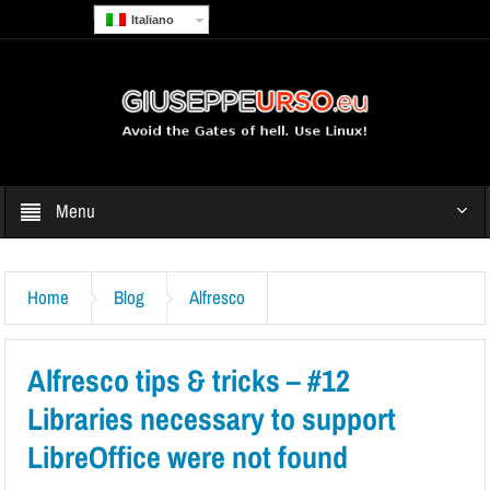
Italiano
Menu
Home
Blog
Alfresco
Alfresco tips & tricks – #12
Libraries necessary to support
LibreOffice were not found