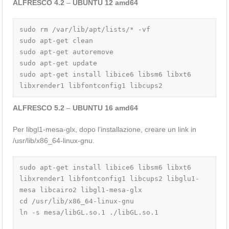
ALFRESCO 4.2
–
UBUNTU 12 amd64
sudo rm /var/lib/apt/lists/* -vf

sudo apt-get clean

sudo apt-get autoremove

sudo apt-get update

sudo apt-get install libice6 libsm6 libxt6 
libxrender1 libfontconfig1 libcups2
ALFRESCO 5.2
–
UBUNTU 16 amd64
Per libgl1-mesa-glx, dopo l’installazione, creare un link in
/usr/lib/x86_64-linux-gnu.
sudo apt-get install libice6 libsm6 libxt6 
libxrender1 libfontconfig1 libcups2 libglu1-
mesa libcairo2 libgl1-mesa-glx

cd /usr/lib/x86_64-linux-gnu

ln -s mesa/libGL.so.1 ./libGL.so.1
