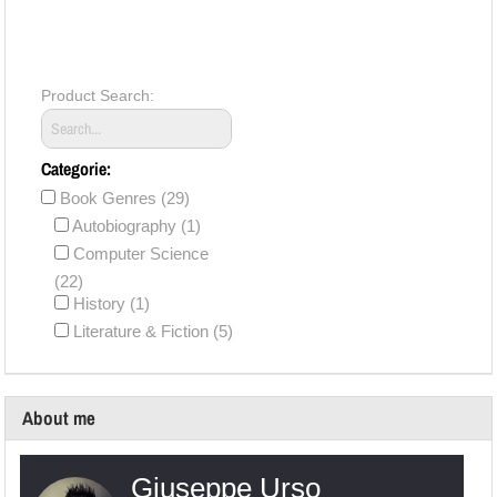
Product Search:
Categorie:
Book Genres (29)
Autobiography (1)
Computer Science
(22)
History (1)
Literature & Fiction (5)
About me
Giuseppe Urso