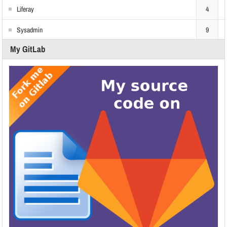
Liferay
4
Sysadmin
9
My GitLab