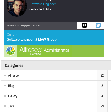
Software Engineer
Gallipoli
-
ITALY
www.giuseppeurso.eu
Current
Software Engineer
at
MAW Group
Categories
Alfresco
22
Blog
2
Gallery
4
Java
23