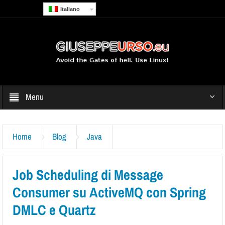
Italiano
Menu
Home
Blog
Java
Job Scheduling di Message
Consumer su ActiveMQ con Spring
DMLC e Quartz