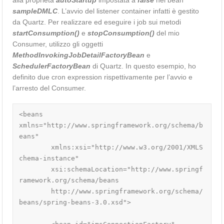
sampleDMLC
.
L’avvio del listener container infatti è gestito
da Quartz. Per realizzare ed eseguire i job sui metodi
startConsumption()
e
stopConsumption()
del mio
Consumer, utilizzo gli oggetti
MethodInvokingJobDetailFactoryBean
e
SchedulerFactoryBean
di Quartz. In questo esempio, ho
definito due cron expression rispettivamente per l’avvio e
l’arresto del Consumer.
<beans 
xmlns="http://www.springframework.org/schema/b
eans"

	xmlns:xsi="http://www.w3.org/2001/XMLS
chema-instance"

	xsi:schemaLocation="http://www.springf
ramework.org/schema/beans

	http://www.springframework.org/schema/
beans/spring-beans-3.0.xsd">
