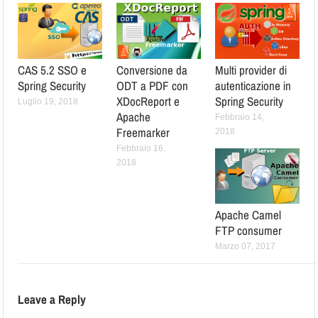
		<property name="autoStartup" 
value="false"/>

	</bean>

CAS 5.2 SSO e
Conversione da
Multi provider di
	<!-- QUARTZ SCHEDULER (Start Job) -->

Spring Security
ODT a PDF con
autenticazione in
	<bean id="jobConsumerStart" 
XDocReport e
Spring Security
Luglio 19, 2018
class="org.springframework.scheduling.quartz.M
Apache
Febbraio 14,
ethodInvokingJobDetailFactoryBean">

Freemarker
2018
		<property name="targetObject" 
Febbraio 16,
ref="consumer" />

2018
		<property name="targetMethod" 
value="startConsumption" />

	</bean>

Apache Camel
	<bean id="cronConsumerStart" 
FTP consumer
class="org.springframework.scheduling.quartz.C
Marzo 07, 2017
ronTriggerBean">

		<property name="jobDetail" 
ref="jobConsumerStart" />

		<property 
Leave a Reply
name="cronExpression" value="10 49 19 * * ?" 