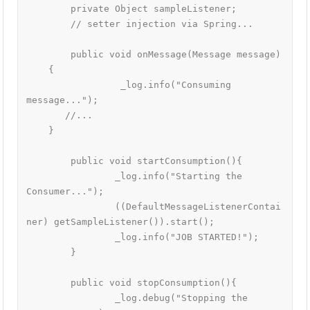
	private Object sampleListener;

	// setter injection via Spring...

	public void onMessage(Message message)

    {

		 _log.info("Consuming 
message...");

       //...

    }

	public void startConsumption(){

		_log.info("Starting the 
Consumer...");

		((DefaultMessageListenerContai
ner) getSampleListener()).start();

		_log.info("JOB STARTED!");

	}

	public void stopConsumption(){

		_log.debug("Stopping the 