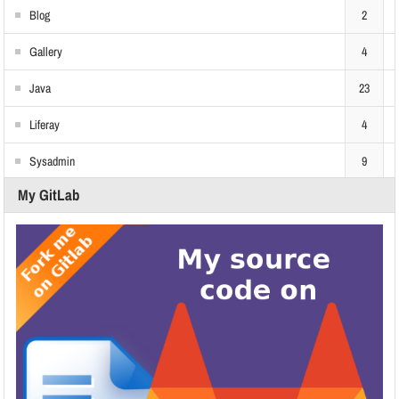
Blog
2
Gallery
4
Java
23
Liferay
4
Sysadmin
9
My GitLab