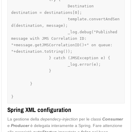
			Destination 
destination = destinations[0];

			template.convertAndSen
d(destination, message);

			_log.debug("Published 
message with JMS Correlation ID: 
"+message.getJMSCorrelationID()+" on queue: 
"+destination.toString());

		} catch (JMSException e) {

			_log.error(e);

		}

	}

Spring XML configuration
La gestione della
dependecy-injection
per le classi
Consumer
e
Producer
è delegata interamente a Spring. Fare attenzione
alla proprietà
autoStartup
impostata a
false
nel bean