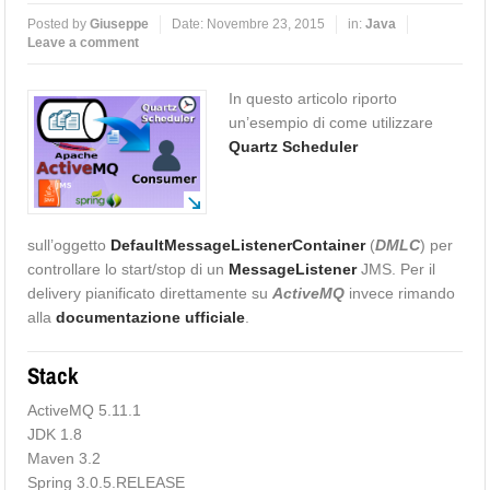
Posted by
Giuseppe
Date:
Novembre 23, 2015
in:
Java
Leave a comment
In questo articolo riporto
un’esempio di come utilizzare
Quartz Scheduler
sull’oggetto
DefaultMessageListenerContainer
(
DMLC
) per
controllare lo start/stop di un
MessageListener
JMS. Per il
delivery pianificato direttamente su
ActiveMQ
invece rimando
alla
documentazione ufficiale
.
Stack
ActiveMQ 5.11.1
JDK 1.8
Maven 3.2
Spring 3.0.5.RELEASE