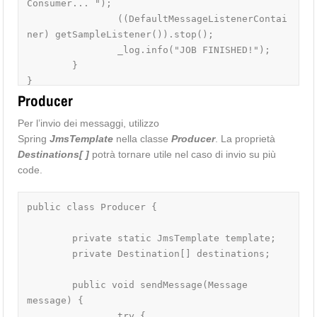
Consumer... ");

		((DefaultMessageListenerContai
ner) getSampleListener()).stop();

		_log.info("JOB FINISHED!");

	}	

Producer
Per l’invio dei messaggi, utilizzo
Spring
JmsTemplate
nella classe
Producer
. La proprietà
Destinations[ ]
potrà tornare utile nel caso di invio su più
code.
public class Producer {

	private static JmsTemplate template;

	private Destination[] destinations;

	public void sendMessage(Message 
message) {

                try {
