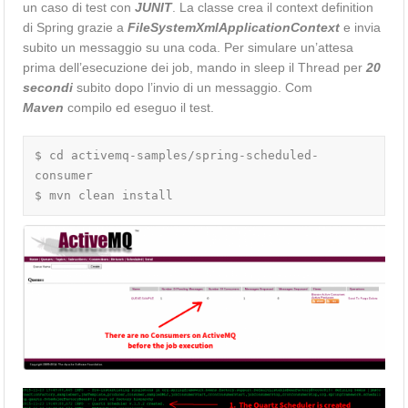
un caso di test con
JUNIT
. La classe crea il context definition
	</bean>

di Spring grazie a
FileSystemXmlApplicationContext
e invia
subito un messaggio su una coda. Per simulare un’attesa
	<!-- PRODUCER -->

prima dell’esecuzione dei job, mando in sleep il Thread per
20
	<bean id="jmsTemplate" 
secondi
subito dopo l’invio di un messaggio. Com
class="org.springframework.jms.core.JmsTemplat
Maven
compilo ed eseguo il test.
e">

		<property 
name="connectionFactory" 
$ cd activemq-samples/spring-scheduled-
ref="jmsConnectionFactory" />

consumer

	</bean>

$ mvn clean install
	<bean id="producer" 
class="eu.giuseppeurso.activemq.scheduledconsu
mer.Producer">

		<property name="template" 
ref="jmsTemplate" />

		<property name="destinations">

			<list>

				<ref 
local="sampleDest" />

			</list>
