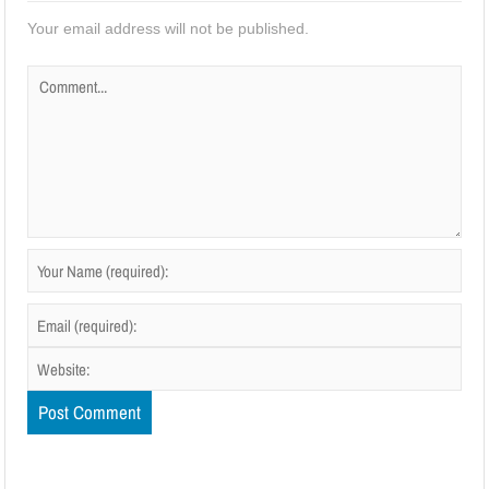
/>

Your email address will not be published.
	</bean>

	<!-- QUARTZ SCHEDULER (Stop Job) -->

	<bean id="jobConsumerStop" 
class="org.springframework.scheduling.quartz.M
ethodInvokingJobDetailFactoryBean">

		<property name="targetObject" 
ref="consumer" />

		<property name="targetMethod" 
value="stopConsumption" />

	</bean>

	<bean id="cronConsumerStop" 
class="org.springframework.scheduling.quartz.C
ronTriggerBean">

		<property name="jobDetail" 
ref="jobConsumerStop" />

		<property 
name="cronExpression" value="15 49 19 * * ?" 
/>

	</bean>
