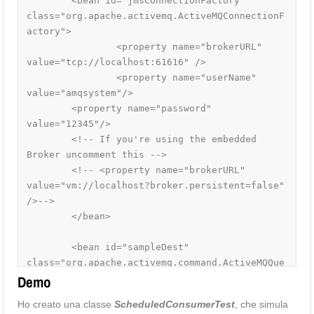
	<bean id="jmsConnectionFactory" 
class="org.apache.activemq.ActiveMQConnectionF
actory">

		<property name="brokerURL" 
value="tcp://localhost:61616" />

		<property name="userName" 
value="amqsystem"/>

        <property name="password" 
value="12345"/>

        <!-- If you're using the embedded 
Broker uncomment this -->

        <!-- <property name="brokerURL" 
value="vm://localhost?broker.persistent=false" 
/>-->         									

	</bean>

	<bean id="sampleDest" 
class="org.apache.activemq.command.ActiveMQQue
ue">

Demo
		<constructor-arg 
Ho creato una classe
ScheduledConsumerTest
, che simula
value="QUEUE.SAMPLE" />
