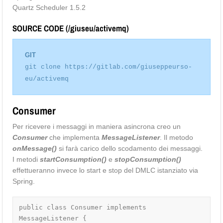
Quartz Scheduler 1.5.2
SOURCE CODE (/giuseu/activemq)
GIT
git
clone
https
:
//gitlab.com/giuseppeurso-
eu/activemq
Consumer
Per ricevere i messaggi in maniera asincrona creo un
Consumer
che implementa
MessageListener
. Il metodo
onMessage()
si farà carico dello scodamento dei messaggi.
I metodi
startConsumption()
e
stopConsumption()
effettueranno invece lo start e stop del DMLC istanziato via
Spring.
public class Consumer implements 
MessageListener {
