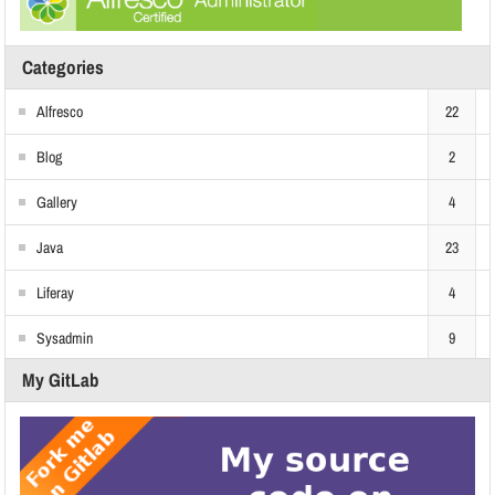
Categories
Alfresco
22
Blog
2
Gallery
4
Java
23
Liferay
4
Sysadmin
9
My GitLab