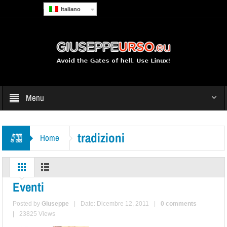
Italiano
Menu
tradizioni
Home
Eventi
Posted by
Giuseppe
|
Date: Dicembre 12, 2011
|
0 comments
|
23825 Views