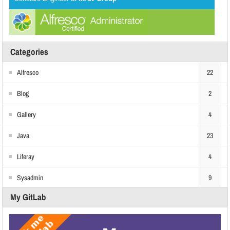
Categories
Alfresco
22
Blog
2
Gallery
4
Java
23
Liferay
4
Sysadmin
9
My GitLab