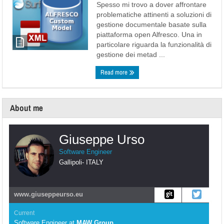
Spesso mi trovo a dover affrontare
problematiche attinenti a soluzioni di
gestione documentale basate sulla
piattaforma open Alfresco. Una in
particolare riguarda la funzionalità di
gestione dei metad ...
Read more
About me
Giuseppe Urso
Software Engineer
Gallipoli
-
ITALY
www.giuseppeurso.eu
Current
Software Engineer
at
MAW Group