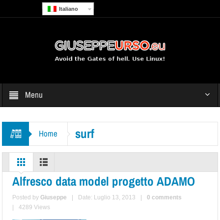
Italiano
Menu
surf
Home
Alfresco data model progetto ADAMO
Posted by
Giuseppe
|
Date: Luglio 13, 2013
|
0 comments
|
4289 Views