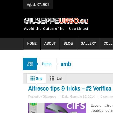
Agosto 07, 2026
HOME
ABOUT
BLOG
GALLERY
COLL
smb
Home
Grid
List
Alfresco tips & tricks – #2 Verifi
Posted by
Giuseppe
|
Date: Gennaio 16, 2014
|
0 comm
Ecco un altro 
troubleshootin