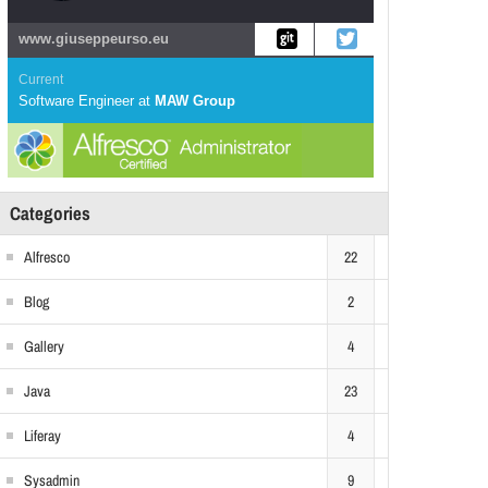
www.giuseppeurso.eu
Current
Software Engineer
at
MAW Group
Categories
Alfresco
22
Blog
2
Gallery
4
Java
23
Liferay
4
Sysadmin
9