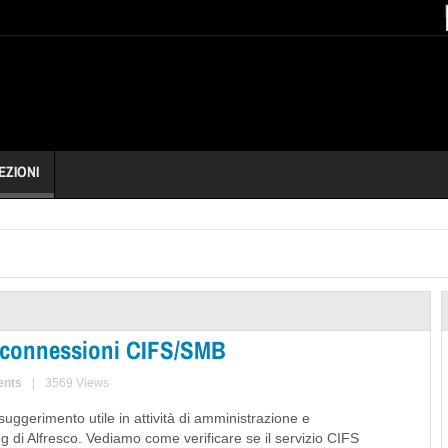
EZIONI
ca connessioni CIFS/SMB
ents
|
3569 Views
suggerimento utile in attività di amministrazione e
g di Alfresco. Vediamo come verificare se il servizio CIFS