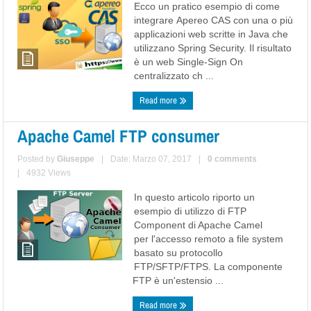
Ecco un pratico esempio di come
integrare Apereo CAS con una o più
applicazioni web scritte in Java che
utilizzano Spring Security. Il risultato
è un web Single-Sign On
centralizzato ch ...
Read more
Apache Camel FTP consumer
Posted by
Giuseppe
|
Date: Marzo 07, 2017
|
0 comments
|
4932 Views
In questo articolo riporto un
esempio di utilizzo di FTP
Component di Apache Camel
per l'accesso remoto a file system
basato su protocollo
FTP/SFTP/FTPS. La componente
FTP è un'estensio ...
Read more