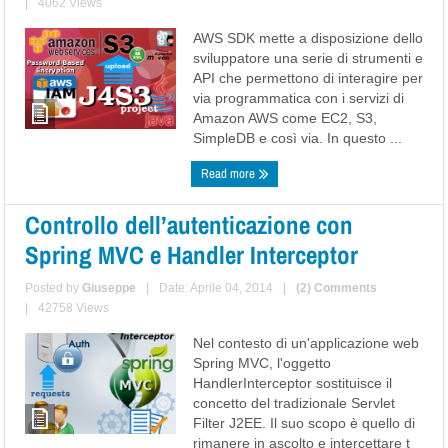
|
4062 Views
AWS SDK mette a disposizione dello
sviluppatore una serie di strumenti e
API che permettono di interagire per
via programmatica con i servizi di
Amazon AWS come EC2, S3,
SimpleDB e così via. In questo ...
Read more
Controllo dell’autenticazione con
Spring MVC e Handler Interceptor
Posted by
Giuseppe
|
Date: Aprile 04, 2014
|
(2) Comments
|
42758 Views
Nel contesto di un'applicazione web
Spring MVC, l'oggetto
HandlerInterceptor sostituisce il
concetto del tradizionale Servlet
Filter J2EE. Il suo scopo è quello di
rimanere in ascolto e intercettare t