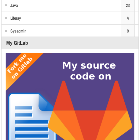
Java
23
Liferay
4
Sysadmin
9
My GitLab