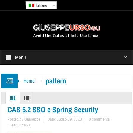
Italiano
Menu
pattern
Home
CAS 5.2 SSO e Spring Security
Posted by
Giuseppe
|
Date: Luglio 19, 2018
|
0 comments
|
4180 Views