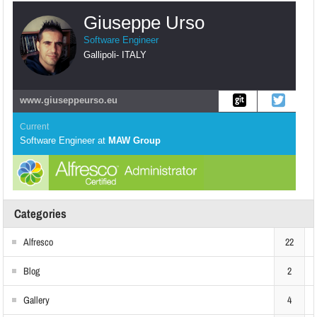
Giuseppe Urso
Software Engineer
Gallipoli
-
ITALY
www.giuseppeurso.eu
Current
Software Engineer
at
MAW Group
Categories
Alfresco
22
Blog
2
Gallery
4