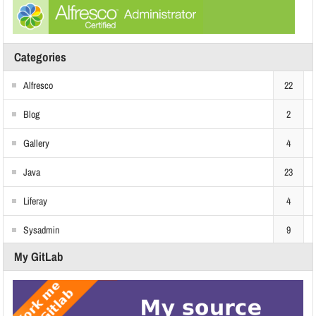
Categories
Alfresco
22
Blog
2
Gallery
4
Java
23
Liferay
4
Sysadmin
9
My GitLab