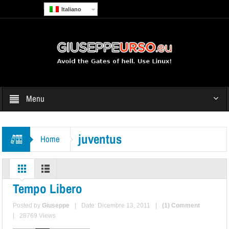
Italiano
Menu
juventus
Home
Tempo Libero
Posted by
Giuseppe
|
Date: Dicembre 13, 2011
|
(1) Comment
|
28769 Views