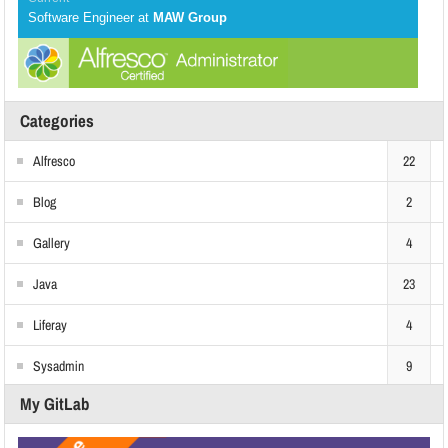
Software Engineer
at
MAW Group
Categories
Alfresco
22
Blog
2
Gallery
4
Java
23
Liferay
4
Sysadmin
9
My GitLab