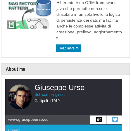
Hibernate è un ORM framework
java che permette non solo
di isolare in un solo livello la logica
di persistenza dei dati, ma facilita
anche le complesse attività di
creazione, prelievo, aggiornamento
e ...
Read more
About me
Giuseppe Urso
Software Engineer
Gallipoli
-
ITALY
www.giuseppeurso.eu
Current