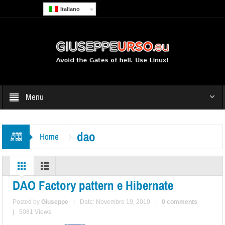
Italiano
Menu
dao
Home
DAO Factory pattern e Hibernate
Posted by
Giuseppe
|
Date: Novembre 19, 2010
|
0 comments
|
5081 Views