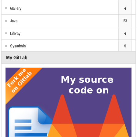
Gallery
4
Java
23
Liferay
4
Sysadmin
9
My GitLab