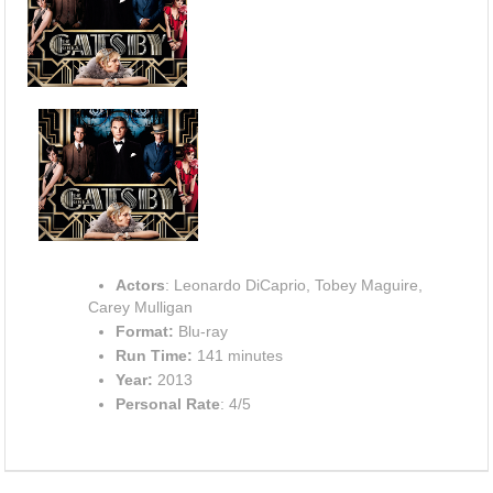
Actors
: Leonardo DiCaprio, Tobey Maguire,
Carey Mulligan
Format:
Blu-ray
Run Time:
141 minutes
Year:
2013
Personal Rate
: 4/5