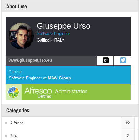
About me
Giuseppe Urso
Software Engineer
Gallipoli
-
ITALY
www.giuseppeurso.eu
Current
Software Engineer
at
MAW Group
Categories
Alfresco
22
Blog
2